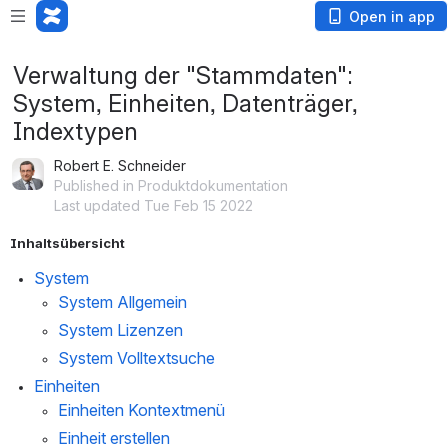
Open in app
Verwaltung der "Stammdaten":
System, Einheiten, Datenträger,
Indextypen
Robert E. Schneider
Published in Produktdokumentation
Last updated Tue Feb 15 2022
Inhaltsübersicht
System
System Allgemein
System Lizenzen
System Volltextsuche
Einheiten
Einheiten Kontextmenü
Einheit erstellen