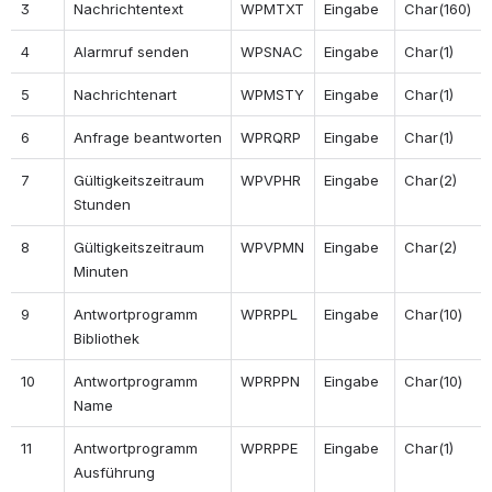
3
Nachrichtentext
WPMTXT
Eingabe
Char(160)
4
Alarmruf senden
WPSNAC
Eingabe
Char(1)
5
Nachrichtenart
WPMSTY
Eingabe
Char(1)
6
Anfrage beantworten
WPRQRP
Eingabe
Char(1)
7
Gültigkeitszeitraum 
WPVPHR
Eingabe
Char(2)
Stunden
8
Gültigkeitszeitraum 
WPVPMN
Eingabe
Char(2)
Minuten
9
Antwortprogramm 
WPRPPL
Eingabe
Char(10)
Bibliothek
10
Antwortprogramm 
WPRPPN
Eingabe
Char(10)
Name
11
Antwortprogramm 
WPRPPE
Eingabe
Char(1)
Ausführung