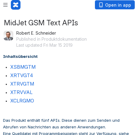
Open in app
MidJet GSM Text APIs
Robert E. Schneider
Published in Produktdokumentation
Last updated Fri Mar 15 2019
Inhaltsübersicht
XSBMGTM
XRTVGT4
XTRVGTM
XTRVVAL
XCLRGMO
Das Produkt enthält fünf APIs. Diese dienen zum Senden und 
Abrufen von Nachrichten aus anderen Anwendungen.
Eine Quelldatei mit Programmbeispielen steht zur Verfügung, siehe 